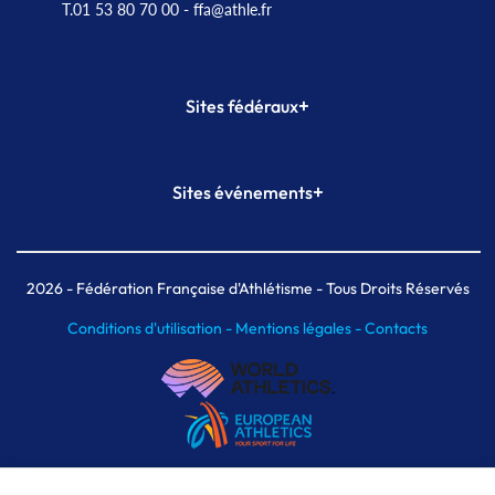
T.01 53 80 70 00
- ffa@athle.fr
+
Sites fédéraux
SI-FFA
CALORG
+
Sites événements
Plateforme Formation
Meeting de Paris
Meeting de Paris indoor
MAIF Ekiden de Paris
2026
- Fédération Française d'Athlétisme - Tous Droits Réservés
Conditions d'utilisation -
Mentions légales -
Contacts