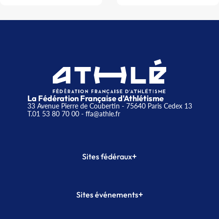
La Fédération Française d'Athlétisme
33 Avenue Pierre de Coubertin - 75640 Paris Cedex 13
T.01 53 80 70 00
- ffa@athle.fr
+
Sites fédéraux
SI-FFA
CALORG
+
Sites événements
Plateforme Formation
Meeting de Paris