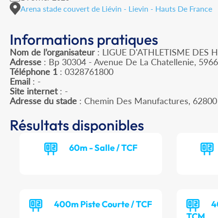
Arena stade couvert de Liévin - Lievin - Hauts De France
Informations pratiques
Nom de l’organisateur
: LIGUE D'ATHLETISME DES 
Adresse
: Bp 30304 - Avenue De La Chatellenie, 596
Téléphone 1
: 0328761800
Email
: -
Site internet
: -
Adresse du stade
: Chemin Des Manufactures, 62800
Résultats disponibles
60m - Salle / TCF
400m Piste Courte / TCF
4
TCM