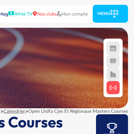
 Mag
Athlé TV
Nos clubs
Mon compte
MENU
l
>
Calendrier
>
Open Lhdfa Cjes Et Régionaux Masters Courses
s Courses