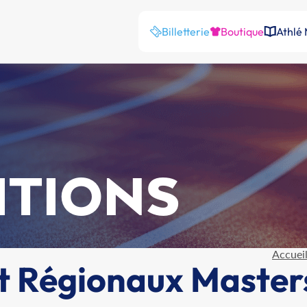
Billetterie
Boutique
Athlé
ITIONS
Accuei
t Régionaux Master