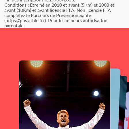
Conditions : Etre né en 2010 et avant (5Km) et 2008 et
avant (10Km) et avant licencié FFA. Non licencié FFA
complétez le Parcours de Prévention Santé
(https://pps.athle.fr/). Pour les mineurs autorisation
parentale.