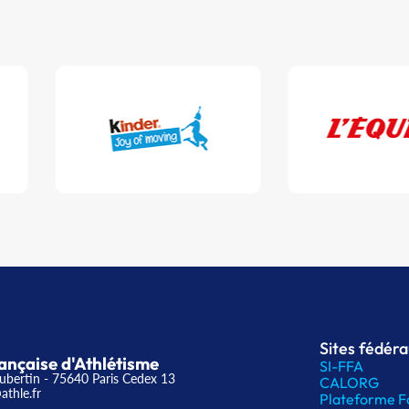
Sites fédér
ançaise d'Athlétisme
SI-FFA
ubertin - 75640 Paris Cedex 13
CALORG
athle.fr
Plateforme F