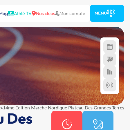
 Mag
Athlé TV
Nos clubs
Mon compte
MENU
>
14me Edition Marche Nordique Plateau Des Grandes Terres
u Des