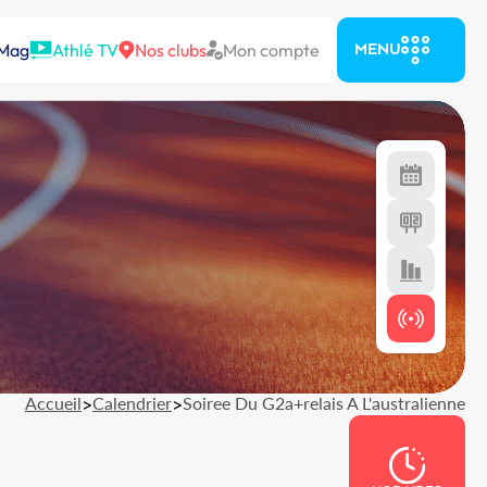
 Mag
Athlé TV
Nos clubs
Mon compte
MENU
Accueil
>
Calendrier
>
Soiree Du G2a+relais A L'australienne