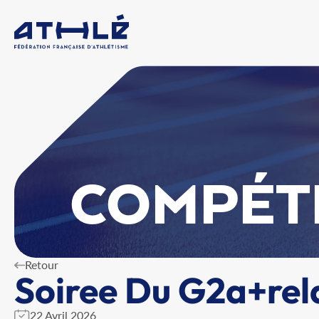
COMPÉT
Retour
Soiree Du G2a+rela
22 Avril 2026