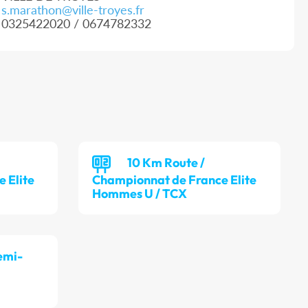
s.marathon@ville-troyes.fr
0325422020 / 0674782332
10 Km Route /
 Elite
Championnat de France Elite
Hommes U / TCX
emi-