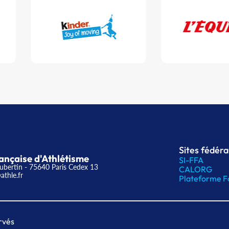
Sites fédér
ançaise d'Athlétisme
SI-FFA
ubertin - 75640 Paris Cedex 13
CALORG
athle.fr
Plateforme F
rvés