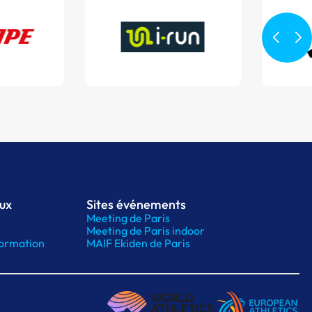
aux
Sites événements
Meeting de Paris
Meeting de Paris indoor
ormation
MAIF Ekiden de Paris