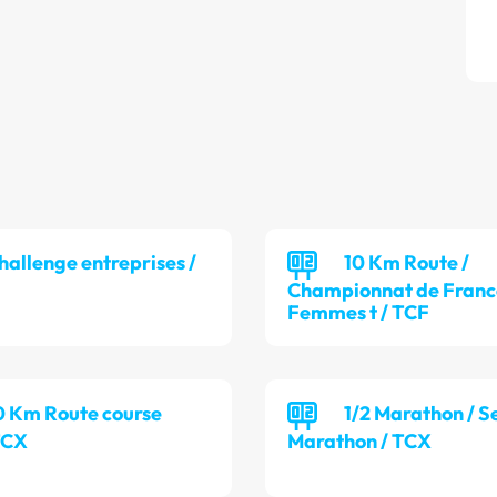
hallenge entreprises /
10 Km Route /
Championnat de France
Femmes t / TCF
0 Km Route course
1/2 Marathon / S
TCX
Marathon / TCX