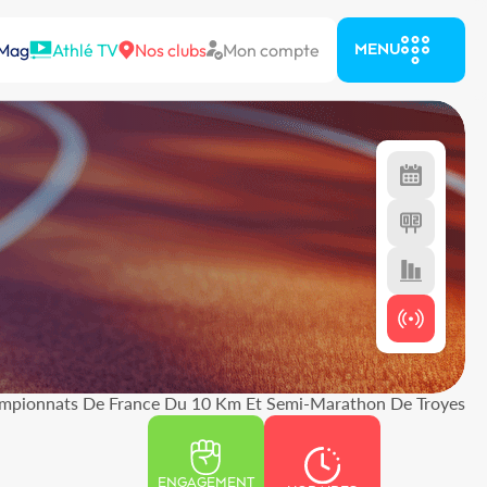
 Mag
Athlé TV
Nos clubs
Mon compte
MENU
mpionnats De France Du 10 Km Et Semi-Marathon De Troyes
ENGAGEMENT