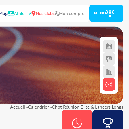
 Mag
Athlé TV
Nos clubs
Mon compte
MENU
Accueil
>
Calendrier
>
Chpt Réunion Elite & Lancers Longs