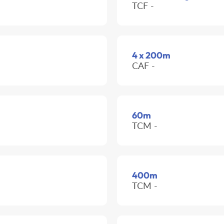
TCF -
4 x 200m
CAF -
60m
TCM -
400m
TCM -