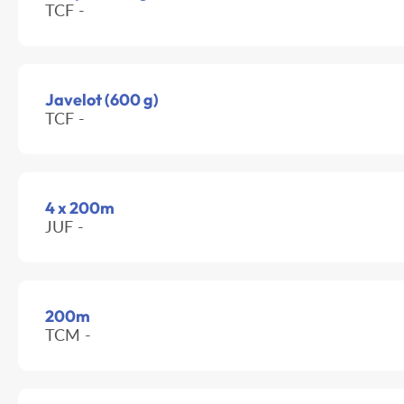
TCF -
Javelot (600 g)
TCF -
4 x 200m
JUF -
200m
TCM -