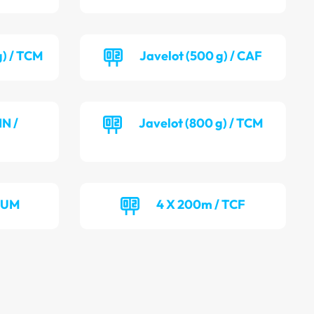
g) / TCM
Javelot (500 g) / CAF
NN /
Javelot (800 g) / TCM
 JUM
4 X 200m / TCF