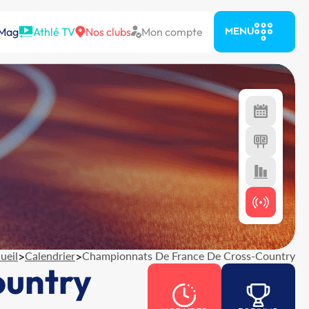
 Mag
Athlé TV
Nos clubs
Mon compte
MENU
ueil
>
Calendrier
>
Championnats De France De Cross-Country
ountry