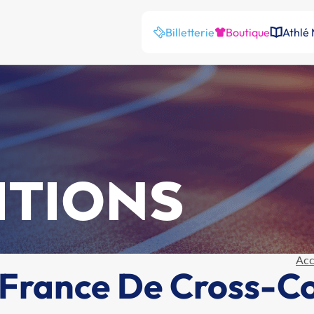
Billetterie
Boutique
Athlé
ITIONS
Acc
France De Cross-C