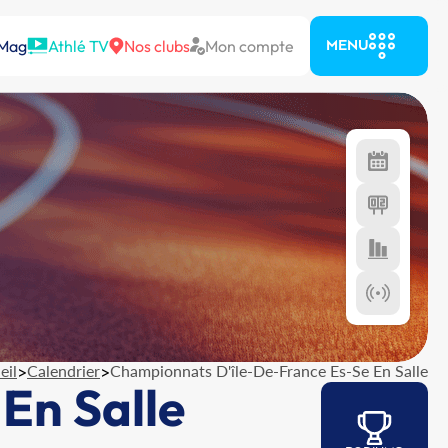
 Mag
Athlé TV
Nos clubs
Mon compte
MENU
eil
>
Calendrier
>
Championnats D'île-De-France Es-Se En Salle
En Salle