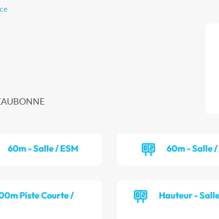
nce
00 EAUBONNE
60m - Salle / ESM
60m - Salle 
00m Piste Courte /
Hauteur - Sall