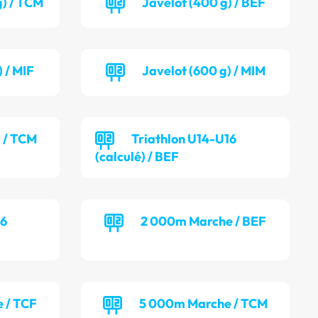
g) / TCM
Javelot (400 g) / BEF
 / MIF
Javelot (600 g) / MIM
) / TCM
Triathlon U14-U16
(calculé) / BEF
16
2 000m Marche / BEF
 / TCF
5 000m Marche / TCM