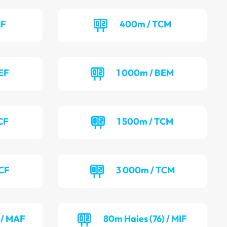
CF
400m / TCM
EF
1 000m / BEM
CF
1 500m / TCM
TCF
3 000m / TCM
 / MAF
80m Haies (76) / MIF