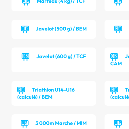
Marteau (4 kg) / TCF
Javelot (500 g) / BEM
Javelot (600 g) / TCF
J
CAM
Triathlon U14-U16
T
(calculé) / BEM
(calculé
3 000m Marche / MIM