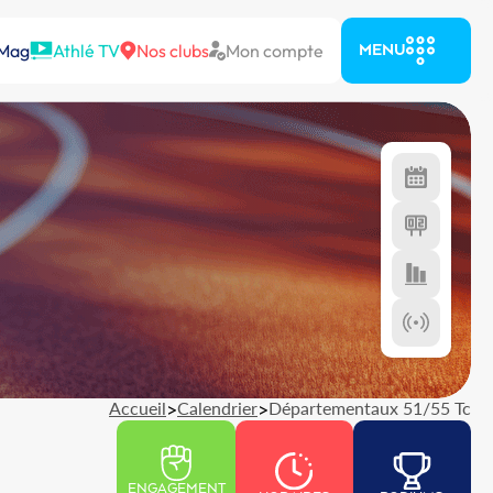
 Mag
Athlé TV
Nos clubs
Mon compte
MENU
Accueil
>
Calendrier
>
Départementaux 51/55 Tc
ENGAGEMENT