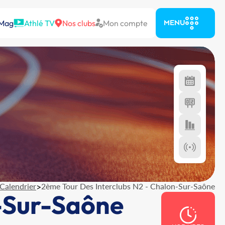
 Mag
Athlé TV
Nos clubs
Mon compte
MENU
Calendrier
>
2ème Tour Des Interclubs N2 - Chalon-Sur-Saône
n-Sur-Saône