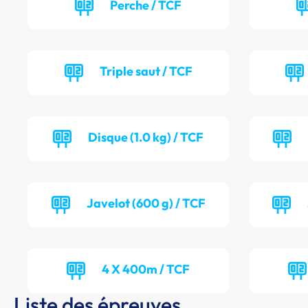
Perche / TCF
Triple saut / TCF
Disque (1.0 kg) / TCF
Javelot (600 g) / TCF
4 X 400m / TCF
Liste des épreuves