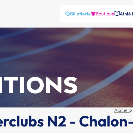
Billetterie
Boutique
Athlé
ITIONS
Accueil
>
erclubs N2 - Chalo