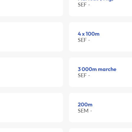
SEF -
4 x 100m
SEF -
3 000m marche
SEF -
200m
SEM -