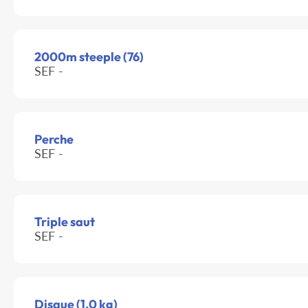
2000m steeple (76)
SEF -
Perche
SEF -
Triple saut
SEF -
Disque (1.0 kg)