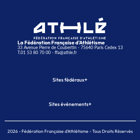
La Fédération Française d'Athlétisme
33 Avenue Pierre de Coubertin - 75640 Paris Cedex 13
T.01 53 80 70 00
- ffa@athle.fr
+
Sites fédéraux
SI-FFA
CALORG
+
Sites événements
Plateforme Formation
Meeting de Paris
Meeting de Paris indoor
MAIF Ekiden de Paris
2026
- Fédération Française d'Athlétisme - Tous Droits Réservés