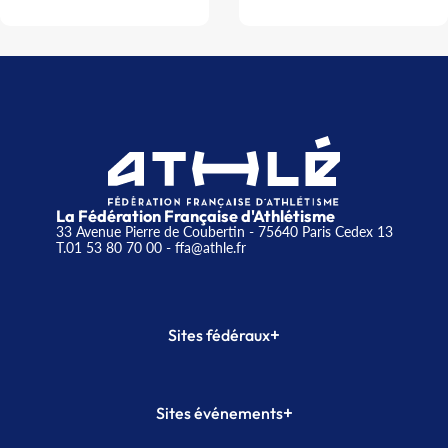
La Fédération Française d'Athlétisme
33 Avenue Pierre de Coubertin - 75640 Paris Cedex 13
T.01 53 80 70 00
- ffa@athle.fr
+
Sites fédéraux
SI-FFA
CALORG
+
Sites événements
Plateforme Formation
Meeting de Paris