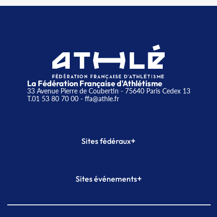
La Fédération Française d'Athlétisme
33 Avenue Pierre de Coubertin - 75640 Paris Cedex 13
T.01 53 80 70 00
- ffa@athle.fr
+
Sites fédéraux
SI-FFA
CALORG
+
Sites événements
Plateforme Formation
Meeting de Paris
Meeting de Paris indoor