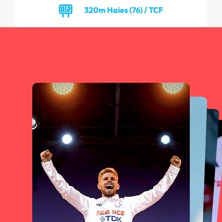
320m Haies (76) / TCF