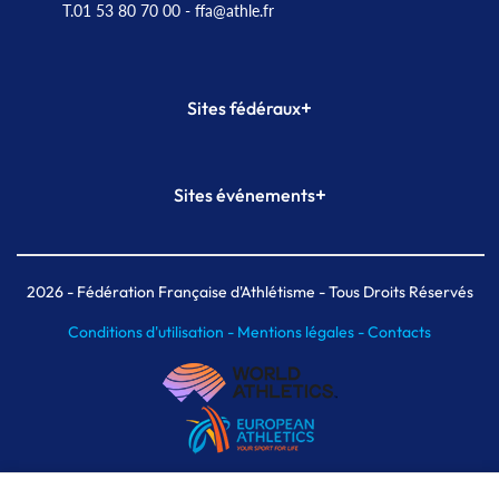
T.01 53 80 70 00
- ffa@athle.fr
+
Sites fédéraux
SI-FFA
CALORG
+
Sites événements
Plateforme Formation
Meeting de Paris
Meeting de Paris indoor
MAIF Ekiden de Paris
2026
- Fédération Française d'Athlétisme - Tous Droits Réservés
Conditions d'utilisation -
Mentions légales -
Contacts