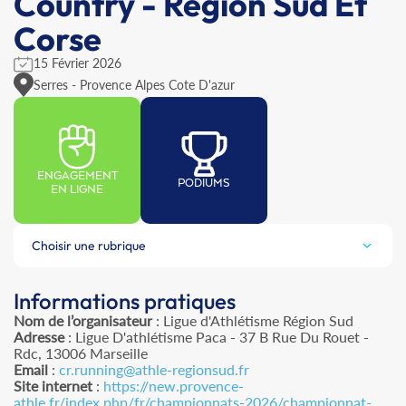
Country - Région Sud Et
Corse
15 Février 2026
Serres - Provence Alpes Cote D'azur
ENGAGEMENT
PODIUMS
EN LIGNE
Choisir une rubrique
Informations pratiques
Nom de l’organisateur
: Ligue d'Athlétisme Région Sud
Adresse
: Ligue D'athlétisme Paca - 37 B Rue Du Rouet -
Rdc, 13006 Marseille
Email
:
cr.running@athle-regionsud.fr
Site internet
:
https://new.provence-
athle.fr/index.php/fr/championnats-2026/championnat-