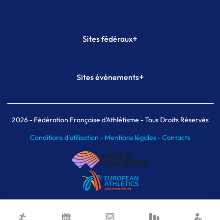
+
Sites fédéraux
SI-FFA
CALORG
+
Sites événements
Plateforme Formation
Meeting de Paris
Meeting de Paris indoor
MAIF Ekiden de Paris
2026
- Fédération Française d'Athlétisme - Tous Droits Réservés
Conditions d'utilisation -
Mentions légales -
Contacts