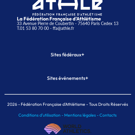
La Fédération Française d'Athlétisme
33 Avenue Pierre de Coubertin - 75640 Paris Cedex 13
T.01 53 80 70 00
- ffa@athle.fr
+
Sites fédéraux
SI-FFA
CALORG
+
Sites événements
Plateforme Formation
Meeting de Paris
Meeting de Paris indoor
MAIF Ekiden de Paris
2026
- Fédération Française d'Athlétisme - Tous Droits Réservés
Conditions d'utilisation -
Mentions légales -
Contacts