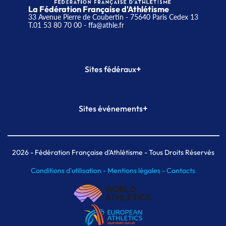
La Fédération Française d'Athlétisme
33 Avenue Pierre de Coubertin - 75640 Paris Cedex 13
T.01 53 80 70 00
- ffa@athle.fr
+
Sites fédéraux
SI-FFA
CALORG
+
Sites événements
Plateforme Formation
Meeting de Paris
Meeting de Paris indoor
MAIF Ekiden de Paris
2026
- Fédération Française d'Athlétisme - Tous Droits Réservés
Conditions d'utilisation -
Mentions légales -
Contacts