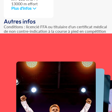
13000 m effort
Plus d'infos
Autres infos
Conditions : licencié FFA ou titulaire d'un certificat médical
de non contre-indication à la course à pied en compétition