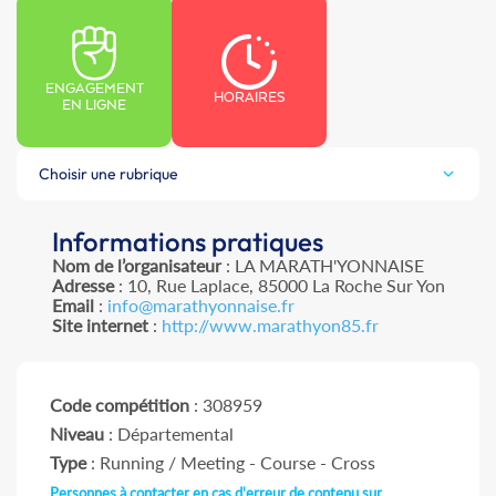
ENGAGEMENT
HORAIRES
EN LIGNE
Choisir une rubrique
Informations pratiques
Nom de l’organisateur
: LA MARATH'YONNAISE
Adresse
: 10, Rue Laplace, 85000 La Roche Sur Yon
Email
:
info@marathyonnaise.fr
Site internet
:
http://www.marathyon85.fr
Code compétition
: 308959
Niveau
: Départemental
Type
: Running / Meeting - Course - Cross
Personnes à contacter en cas d'erreur de contenu sur