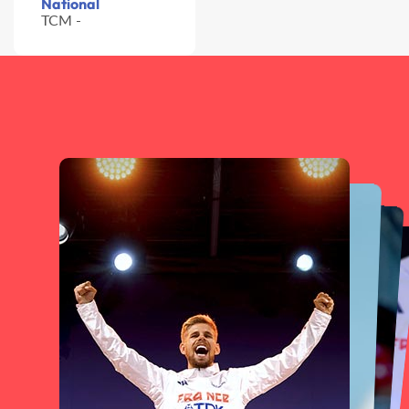
National
TCM -