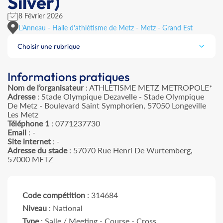
Silver)
8 Février 2026
L'Anneau - Halle d'athlétisme de Metz - Metz - Grand Est
Choisir une rubrique
Informations pratiques
Nom de l’organisateur
: ATHLETISME METZ METROPOLE*
Adresse
: Stade Olympique Dezavelle - Stade Olympique
De Metz - Boulevard Saint Symphorien, 57050 Longeville
Les Metz
Téléphone 1
: 0771237730
Email
: -
Site internet
: -
Adresse du stade
: 57070 Rue Henri De Wurtemberg,
57000 METZ
Code compétition
: 314684
Niveau
: National
Type
: Salle / Meeting - Course - Cross