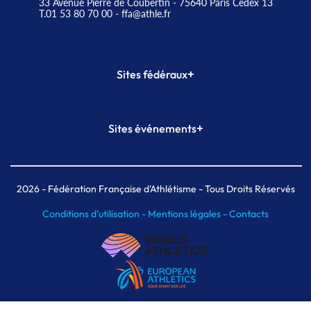
33 Avenue Pierre de Coubertin - 75640 Paris Cedex 13
T.01 53 80 70 00
- ffa@athle.fr
+
Sites fédéraux
SI-FFA
CALORG
+
Sites événements
Plateforme Formation
Meeting de Paris
Meeting de Paris indoor
MAIF Ekiden de Paris
2026
- Fédération Française d'Athlétisme - Tous Droits Réservés
Conditions d'utilisation -
Mentions légales -
Contacts