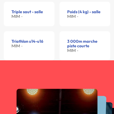
Triple saut - salle
Poids (4 kg) - salle
MIM -
MIM -
Triathlon u14-u16
3 000m marche
MIM -
piste courte
MIM -