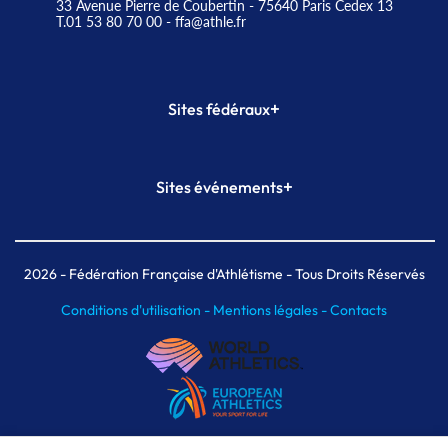
33 Avenue Pierre de Coubertin - 75640 Paris Cedex 13
T.01 53 80 70 00
- ffa@athle.fr
+
Sites fédéraux
SI-FFA
CALORG
+
Sites événements
Plateforme Formation
Meeting de Paris
Meeting de Paris indoor
MAIF Ekiden de Paris
2026
- Fédération Française d'Athlétisme - Tous Droits Réservés
Conditions d'utilisation -
Mentions légales -
Contacts