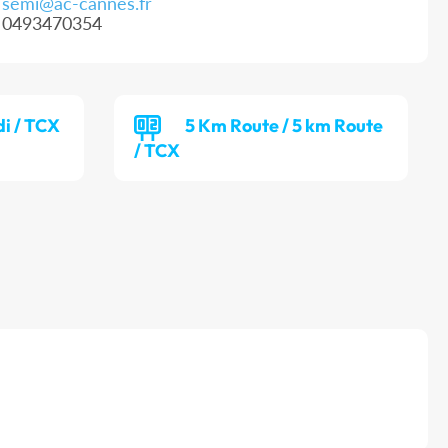
semi@ac-cannes.fr
0493470354
i / TCX
5 Km Route / 5 km Route
/ TCX