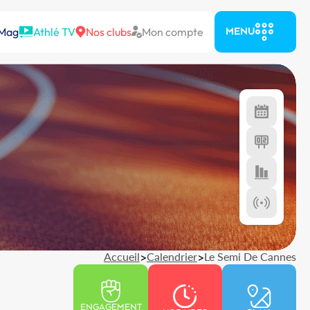
 Mag
Athlé TV
Nos clubs
Mon compte
MENU
Accueil
>
Calendrier
>
Le Semi De Cannes
ENGAGEMENT