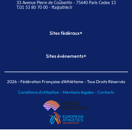
33 Avenue Pierre de Coubertin - 75640 Paris Cedex 13
T.01 53 80 70 00
- ffa@athle.fr
+
Sites fédéraux
SI-FFA
CALORG
+
Sites événements
Plateforme Formation
Meeting de Paris
Meeting de Paris indoor
MAIF Ekiden de Paris
2026
- Fédération Française d'Athlétisme - Tous Droits Réservés
Conditions d'utilisation -
Mentions légales -
Contacts