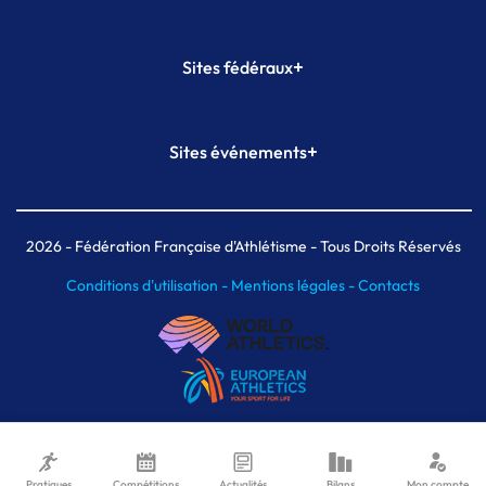
+
Sites fédéraux
SI-FFA
CALORG
+
Sites événements
Plateforme Formation
Meeting de Paris
Meeting de Paris indoor
MAIF Ekiden de Paris
2026
- Fédération Française d'Athlétisme - Tous Droits Réservés
Conditions d'utilisation -
Mentions légales -
Contacts
Pratiques
Compétitions
Actualités
Bilans
Mon compte