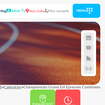
 Mag
Athlé TV
Nos clubs
Mon compte
MENU
l
>
Calendrier
>
Championnats Grand-Est Epreuves Combinées
ENGAGEMENT