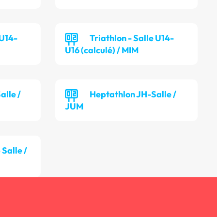
 U14-
Triathlon - Salle U14-
U16 (calculé) / MIM
lle /
Heptathlon JH-Salle /
JUM
Salle /