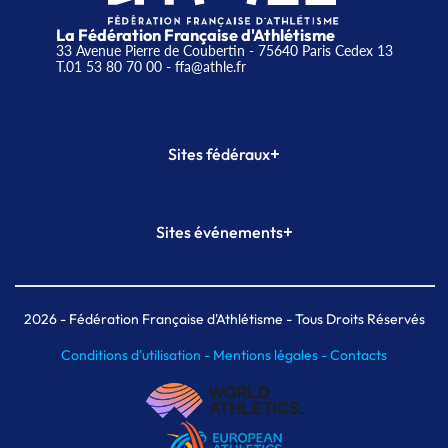
La Fédération Française d'Athlétisme
33 Avenue Pierre de Coubertin - 75640 Paris Cedex 13
T.01 53 80 70 00
- ffa@athle.fr
+
Sites fédéraux
SI-FFA
CALORG
+
Sites événements
Plateforme Formation
Meeting de Paris
Meeting de Paris indoor
MAIF Ekiden de Paris
2026
- Fédération Française d'Athlétisme - Tous Droits Réservés
Conditions d'utilisation -
Mentions légales -
Contacts