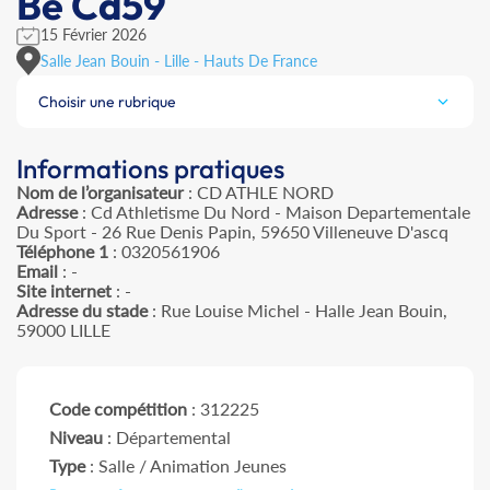
Be Cd59
15 Février 2026
Salle Jean Bouin - Lille - Hauts De France
Choisir une rubrique
Informations pratiques
Nom de l’organisateur
: CD ATHLE NORD
Adresse
: Cd Athletisme Du Nord - Maison Departementale
Du Sport - 26 Rue Denis Papin, 59650 Villeneuve D'ascq
Téléphone 1
: 0320561906
Email
: -
Site internet
: -
Adresse du stade
: Rue Louise Michel - Halle Jean Bouin,
59000 LILLE
Code compétition
: 312225
Niveau
: Départemental
Type
: Salle / Animation Jeunes