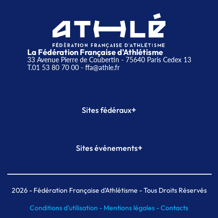
La Fédération Française d'Athlétisme
33 Avenue Pierre de Coubertin - 75640 Paris Cedex 13
T.01 53 80 70 00
- ffa@athle.fr
+
Sites fédéraux
SI-FFA
CALORG
+
Sites événements
Plateforme Formation
Meeting de Paris
Meeting de Paris indoor
MAIF Ekiden de Paris
2026
- Fédération Française d'Athlétisme - Tous Droits Réservés
Conditions d'utilisation -
Mentions légales -
Contacts