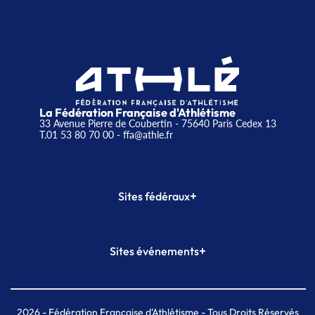
La Fédération Française d'Athlétisme
33 Avenue Pierre de Coubertin - 75640 Paris Cedex 13
T.01 53 80 70 00
- ffa@athle.fr
+
Sites fédéraux
SI-FFA
CALORG
+
Sites événements
Plateforme Formation
Meeting de Paris
Meeting de Paris indoor
MAIF Ekiden de Paris
2026
- Fédération Française d'Athlétisme - Tous Droits Réservés