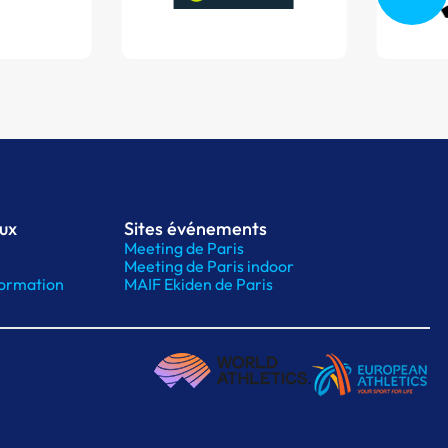
aux
Sites événements
Meeting de Paris
Meeting de Paris indoor
ormation
MAIF Ekiden de Paris