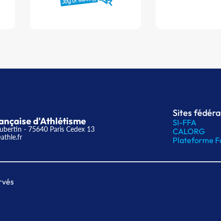
Sites fédér
ançaise d'Athlétisme
SI-FFA
ubertin - 75640 Paris Cedex 13
CALORG
athle.fr
Plateforme F
rvés