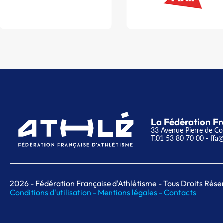
La Fédération Fr
33 Avenue Pierre de Co
T.01 53 80 70 00
- ffa@
2026
- Fédération Française d'Athlétisme - Tous Droits Rése
Conditions d'utilisation -
Mentions légales -
Contacts