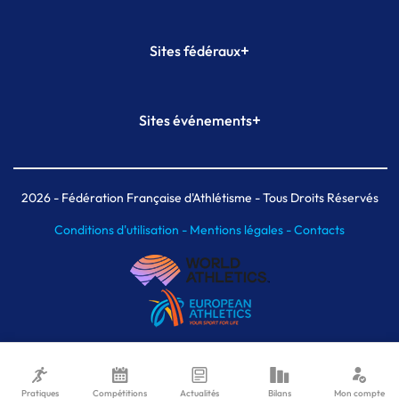
+
Sites fédéraux
SI-FFA
CALORG
+
Sites événements
Plateforme Formation
Meeting de Paris
Meeting de Paris indoor
MAIF Ekiden de Paris
2026
- Fédération Française d'Athlétisme - Tous Droits Réservés
Conditions d'utilisation -
Mentions légales -
Contacts
Pratiques
Compétitions
Actualités
Bilans
Mon compte