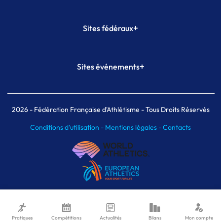
+
Sites fédéraux
SI-FFA
CALORG
+
Sites événements
Plateforme Formation
Meeting de Paris
Meeting de Paris indoor
MAIF Ekiden de Paris
2026
- Fédération Française d'Athlétisme - Tous Droits Réservés
Conditions d'utilisation -
Mentions légales -
Contacts
Pratiques
Compétitions
Actualités
Bilans
Mon compte