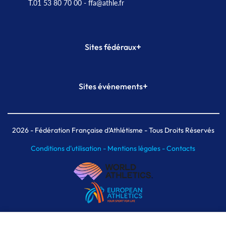
T.01 53 80 70 00
- ffa@athle.fr
+
Sites fédéraux
SI-FFA
CALORG
+
Sites événements
Plateforme Formation
Meeting de Paris
Meeting de Paris indoor
MAIF Ekiden de Paris
2026
- Fédération Française d'Athlétisme - Tous Droits Réservés
Conditions d'utilisation -
Mentions légales -
Contacts