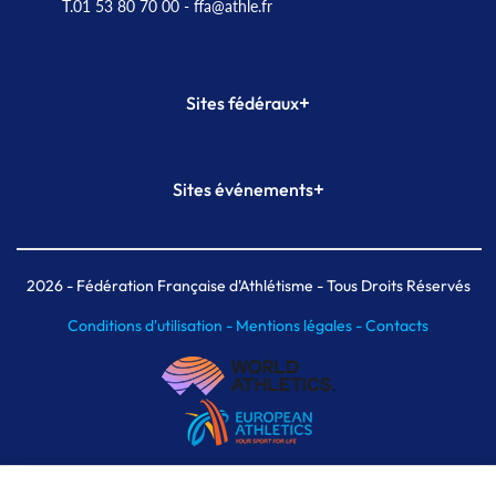
T.01 53 80 70 00
- ffa@athle.fr
+
Sites fédéraux
SI-FFA
CALORG
+
Sites événements
Plateforme Formation
Meeting de Paris
Meeting de Paris indoor
MAIF Ekiden de Paris
2026
- Fédération Française d'Athlétisme - Tous Droits Réservés
Conditions d'utilisation -
Mentions légales -
Contacts