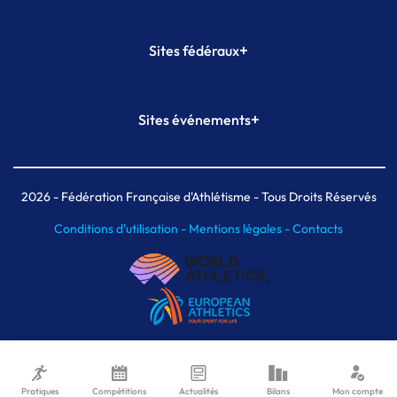
+
Sites fédéraux
SI-FFA
CALORG
+
Sites événements
Plateforme Formation
Meeting de Paris
Meeting de Paris indoor
MAIF Ekiden de Paris
2026
- Fédération Française d'Athlétisme - Tous Droits Réservés
Conditions d'utilisation -
Mentions légales -
Contacts
Pratiques
Compétitions
Actualités
Bilans
Mon compte