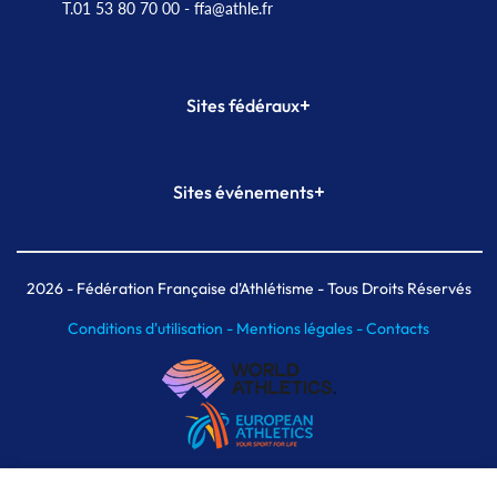
T.01 53 80 70 00
- ffa@athle.fr
+
Sites fédéraux
SI-FFA
CALORG
+
Sites événements
Plateforme Formation
Meeting de Paris
Meeting de Paris indoor
MAIF Ekiden de Paris
2026
- Fédération Française d'Athlétisme - Tous Droits Réservés
Conditions d'utilisation -
Mentions légales -
Contacts