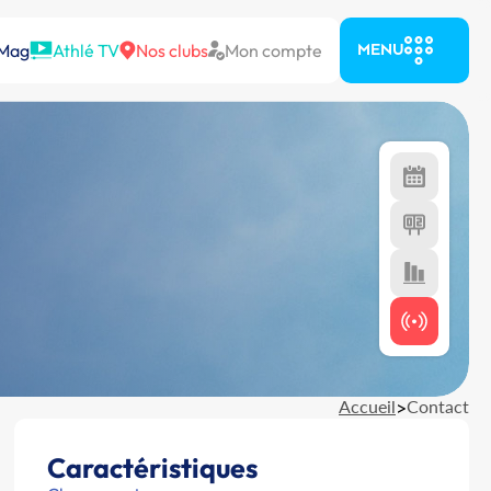
 Mag
Athlé TV
Nos clubs
Mon compte
MENU
Accueil
>
Contact
Caractéristiques