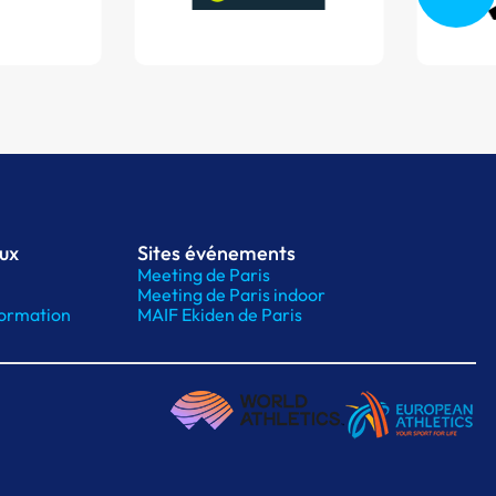
aux
Sites événements
Meeting de Paris
Meeting de Paris indoor
ormation
MAIF Ekiden de Paris