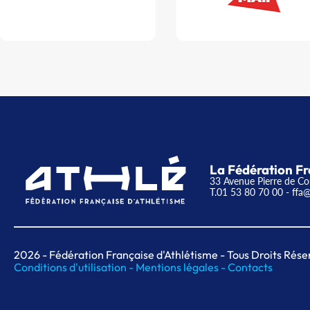
La Fédération Fr
33 Avenue Pierre de Co
T.01 53 80 70 00
- ffa@
2026
- Fédération Française d'Athlétisme - Tous Droits Rése
Conditions d'utilisation -
Mentions légales -
Contacts