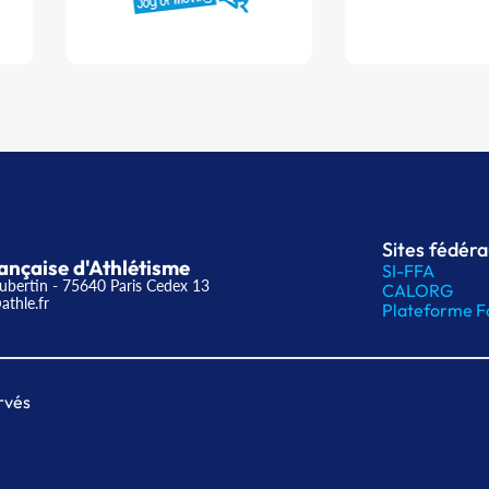
Sites fédér
ançaise d'Athlétisme
SI-FFA
ubertin - 75640 Paris Cedex 13
CALORG
athle.fr
Plateforme F
rvés