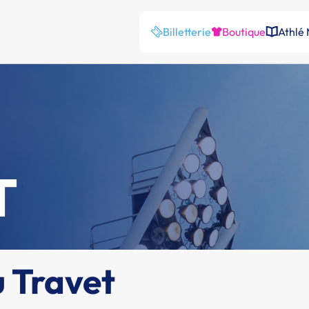
Billetterie
Boutique
Athlé
T
u Travet