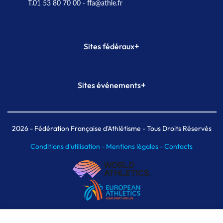
T.01 53 80 70 00
- ffa@athle.fr
+
Sites fédéraux
SI-FFA
CALORG
+
Sites événements
Plateforme Formation
Meeting de Paris
Meeting de Paris indoor
MAIF Ekiden de Paris
2026
- Fédération Française d'Athlétisme - Tous Droits Réservés
Conditions d'utilisation -
Mentions légales -
Contacts