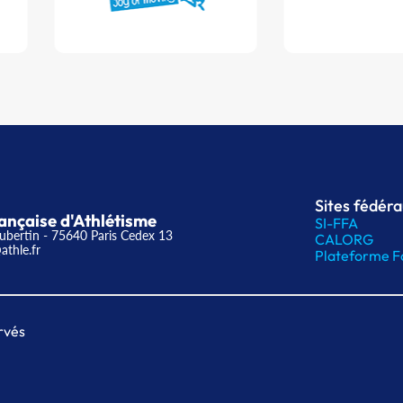
Sites fédér
ançaise d'Athlétisme
SI-FFA
ubertin - 75640 Paris Cedex 13
CALORG
athle.fr
Plateforme F
rvés