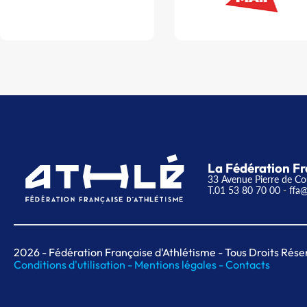
La Fédération Fr
33 Avenue Pierre de Co
T.01 53 80 70 00
- ffa@
2026
- Fédération Française d'Athlétisme - Tous Droits Rése
Conditions d'utilisation -
Mentions légales -
Contacts