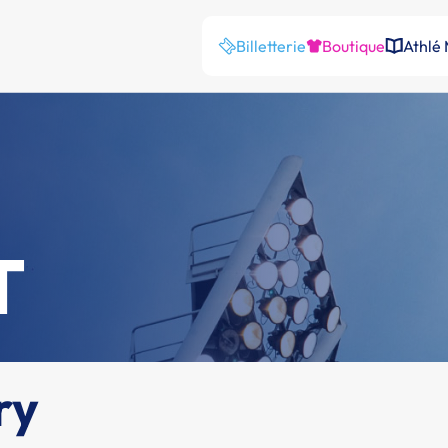
Billetterie
Boutique
Athlé
T
ry