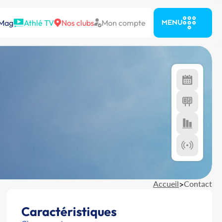
 Mag
Athlé TV
Nos clubs
Mon compte
MENU
Accueil
>
Contact
Caractéristiques