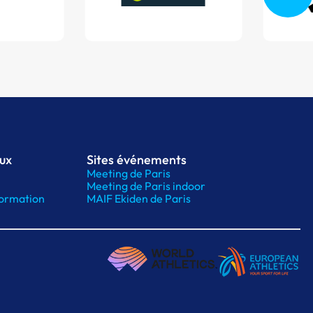
aux
Sites événements
Meeting de Paris
Meeting de Paris indoor
ormation
MAIF Ekiden de Paris