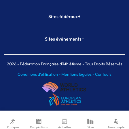
+
Sites fédéraux
SI-FFA
CALORG
+
Sites événements
Plateforme Formation
Meeting de Paris
Meeting de Paris indoor
MAIF Ekiden de Paris
2026
- Fédération Française d'Athlétisme - Tous Droits Réservés
Conditions d'utilisation -
Mentions légales -
Contacts
Pratiques
Compétitions
Actualités
Bilans
Mon compte