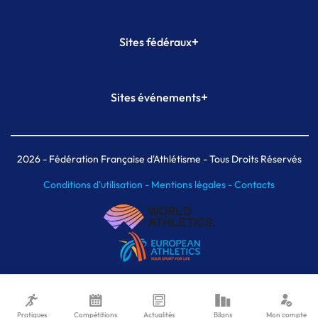
+
Sites fédéraux
SI-FFA
CALORG
+
Sites événements
Plateforme Formation
Meeting de Paris
Meeting de Paris indoor
MAIF Ekiden de Paris
2026
- Fédération Française d'Athlétisme - Tous Droits Réservés
Conditions d'utilisation -
Mentions légales -
Contacts
Pratiques
Compétitions
Actualités
Bilans
Mon compte