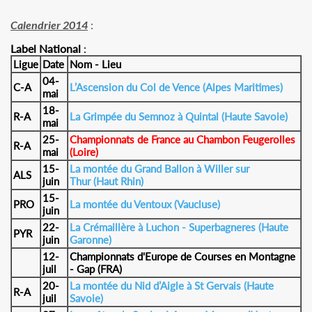
Calendrier 2014
:
Label National
:
Ligue
Date
Nom - Lieu
04-
C-A
L’Ascension du Col de Vence (Alpes Maritimes)
mai
18-
R-A
La Grimpée du Semnoz à Quintal (Haute Savoie)
mai
25-
Championnats de France au Chambon Feugerolles
R-A
mai
(Loire)
15-
La montée du Grand Ballon à Willer sur
ALS
juin
Thur (Haut Rhin)
15-
PRO
La montée du Ventoux (Vaucluse)
juin
22-
La Crémaillère à Luchon - Superbagneres (Haute
PYR
juin
Garonne)
12-
Championnats d'Europe de Courses en Montagne
juil
- Gap (FRA)
20-
La montée du Nid d’Aigle à St Gervais (Haute
R-A
juil
Savoie)