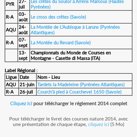
27-
Les crêtes du Soulor à Arrens Marsous (Hautes
PYR
juil
Pyrénées)
03-
R-A
Le cross des crêtes (Savoie)
août
24-
La Montée de L’Aubisque à Laruns (Pyrénées
AQU
août
Atlantiques)
07-
R-A
La Montée du Revard (Savoie)
sept
13-
Championnats du Monde de Courses en
sept
Montagne - Casette di Massa (ITA)
Label Régional
:
Ligue
Date
Nom - Lieu
AQU
21-juin
Tardets la Madeleine (Pyrénées Atlantiques)
R-A
26-juil
Courch'à pied à Courchevel 1650 (Savoie)
Cliquez ici
pour télécharger le réglement 2014 complet
Pour télécharger le livret des courses nature 2014, avec
une présentation de chaque étape,
cliquez ici
(5 Mo)