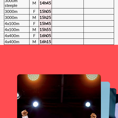
3000m
M
14h45
steeple
3000m
F
15h05
3000m
M
15h25
4x100m
F
15h45
4x100m
M
15h55
4x400m
F
16h05
4x400m
M
16h15