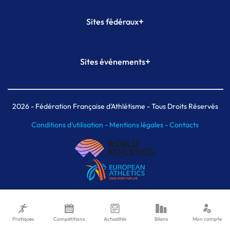
+
Sites fédéraux
SI-FFA
CALORG
+
Sites événements
Plateforme Formation
Meeting de Paris
Meeting de Paris indoor
MAIF Ekiden de Paris
2026
- Fédération Française d'Athlétisme - Tous Droits Réservés
Conditions d'utilisation -
Mentions légales -
Contacts
Pratiques
Compétitions
Actualités
Bilans
Mon compte