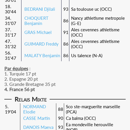
30'01
18.
BEDRANI Djilali
93
Sa toulouse uc (OCC)
30'44
34.
CHOQUERT
Nancy athletisme metropole
86
31'07
Benjamin
(G-E)
37.
Ales cevennes athletisme
GRAS Michael
91
31'17
(OCC)
47.
Ales cevennes athletisme
GUIMARD Freddy
86
31'32
(OCC)
56.
MALATY Benjamin
86
Us talence (N-A)
31'47
Par équipes
:
1. Turquie 17 pt
2. Espagne 20 pt
3. Grande Bretagne 35 pt
4. France 56 pt
Relais Mixte
5.
NORMAND
Sco ste-marguerite marseille
88
19'04
Elodie
(PCA)
CASSE Martin
90
Ca balma (OCC)
Ea mondeville herouville
DANOIS Maeva
93
(NOR)