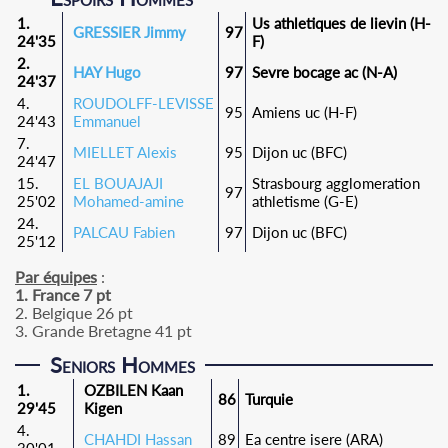
1.
Us athletiques de lievin (H-
GRESSIER Jimmy
97
24'35
F)
2.
HAY Hugo
97
Sevre bocage ac (N-A)
24'37
4.
ROUDOLFF-LEVISSE
95
Amiens uc (H-F)
24'43
Emmanuel
7.
MIELLET Alexis
95
Dijon uc (BFC)
24'47
15.
EL BOUAJAJI
Strasbourg agglomeration
97
25'02
Mohamed-amine
athletisme (G-E)
24.
PALCAU Fabien
97
Dijon uc (BFC)
25'12
Par équipes
:
1. France 7 pt
2. Belgique 26 pt
3. Grande Bretagne 41 pt
Seniors Hommes
1.
OZBILEN Kaan
86
Turquie
29'45
Kigen
4.
CHAHDI Hassan
89
Ea centre isere (ARA)