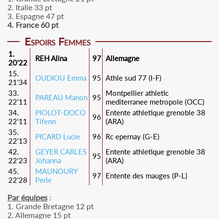
2. Italie 33 pt
3. Espagne 47 pt
4. France 60 pt
Espoirs Femmes
1.
REH Alina
97
Allemagne
20'22
15.
OUDIOU Emma
95
Athle sud 77 (I-F)
21'34
33.
Montpellier athletic
PAREAU Manon
95
22'11
mediterranee metropole (OCC)
34.
PIOLOT-DOCO
Entente athletique grenoble 38
96
22'11
Tifenn
(ARA)
35.
PICARD Lucie
96
Rc epernay (G-E)
22'13
42.
GEYER CARLES
Entente athletique grenoble 38
95
22'23
Johanna
(ARA)
45.
MAUNOURY
97
Entente des mauges (P-L)
22'28
Perle
Par équipes
:
1. Grande Bretagne 12 pt
2. Allemagne 15 pt