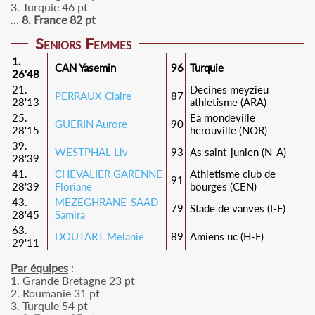
3. Turquie 46 pt
...
8. France 82 pt
Seniors Femmes
1.
CAN Yasemin
96
Turquie
26'48
21.
Decines meyzieu
PERRAUX Claire
87
28'13
athletisme (ARA)
25.
Ea mondeville
GUERIN Aurore
90
28'15
herouville (NOR)
39.
WESTPHAL Liv
93
As saint-junien (N-A)
28'39
41.
CHEVALIER GARENNE
Athletisme club de
91
28'39
Floriane
bourges (CEN)
43.
MEZEGHRANE-SAAD
79
Stade de vanves (I-F)
28'45
Samira
63.
DOUTART Melanie
89
Amiens uc (H-F)
29'11
Par équipes
:
1. Grande Bretagne 23 pt
2. Roumanie 31 pt
3. Turquie 54 pt