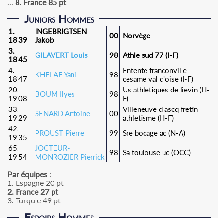
...
8. France 85 pt
Juniors Hommes
1.
INGEBRIGTSEN
00
Norvège
18'39
Jakob
3.
GILAVERT Louis
98
Athle sud 77 (I-F)
18'45
4.
Entente franconville
KHELAF Yani
98
18'47
cesame val d'oise (I-F)
20.
Us athletiques de lievin (H-
BOUM Ilyes
98
19'08
F)
33.
Villeneuve d ascq fretin
SENARD Antoine
00
19'29
athletisme (H-F)
42.
PROUST Pierre
99
Sre bocage ac (N-A)
19'35
65.
JOCTEUR-
98
Sa toulouse uc (OCC)
19'54
MONROZIER Pierrick
Par équipes
:
1. Espagne 20 pt
2. France 27 pt
3. Turquie 49 pt
Espoirs Hommes