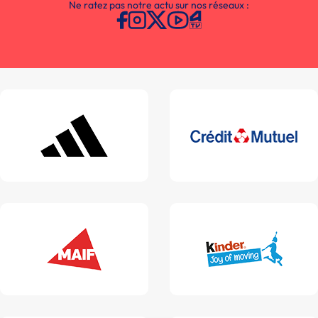
Ne ratez pas notre actu sur nos réseaux :