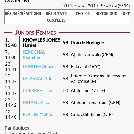
10 Décembre 2017, Samorin (SVK)
RÉSUMÉ/RÉACTIONS
RÉSULTATS
PHOTOS
HISTORIQUE
RETO
COMPLETS
Juniors Femmes
1.
KNOWLES-JONES
98
Grande Bretagne
13'48
Harriet
7.
SENECHAL
98
Aj blois-onzain (CEN)
14'08
Mathilde
23.
LEMITRE Alexa
98
Ecla albi (OCC)
14'31
30.
Entente franconville cesame
LEJARRAGA Julie
98
14'37
val d'oise (I-F)
31.
CARRERE Claire
00
Athle sud 77 (I-F)
14'37
33.
MITARD Alice
98
Athletic trois tours (CEN)
14'42
42.
ROLLIN Meline
98
Grac athletisme (G-E)
14'48
Par équipes
:
1. Grande Bretagne 21 pt