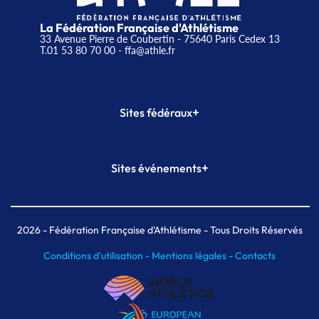
La Fédération Française d'Athlétisme
33 Avenue Pierre de Coubertin - 75640 Paris Cedex 13
T.01 53 80 70 00
- ffa@athle.fr
+
Sites fédéraux
SI-FFA
CALORG
+
Sites événements
Plateforme Formation
Meeting de Paris
Meeting de Paris indoor
MAIF Ekiden de Paris
2026
- Fédération Française d'Athlétisme - Tous Droits Réservés
Conditions d'utilisation -
Mentions légales -
Contacts