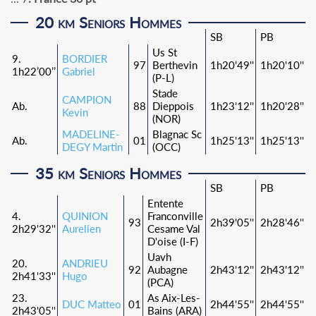
20 km Seniors Hommes
SB
PB
Us St
9.
BORDIER
97
Berthevin
1h20'49''
1h20'10''
1h22’00’’
Gabriel
(P-L)
Stade
CAMPION
Ab.
88
Dieppois
1h23'12''
1h20'28''
Kevin
(NOR)
MADELINE-
Blagnac Sc
Ab.
01
1h25'13''
1h25'13''
DEGY Martin
(OCC)
35 km Seniors Hommes
SB
PB
Entente
4.
QUINION
Franconville
93
2h39'05''
2h28'46''
2h29'32''
Aurelien
Cesame Val
D'oise (I-F)
Uavh
20.
ANDRIEU
92
Aubagne
2h43'12''
2h43'12''
2h41'33''
Hugo
(PCA)
23.
As Aix-Les-
DUC Matteo
01
2h44'55''
2h44'55''
2h43'05''
Bains (ARA)