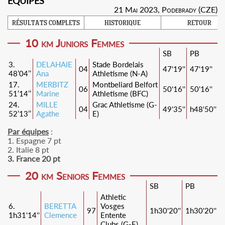
21 Mai 2023, Podebrady (CZE)
RÉSULTATS COMPLETS
HISTORIQUE
RETOUR
10 km Juniors Femmes
SB
PB
3.
DELAHAIE
Stade Bordelais
04
47'19''
47'19''
48’04’’
Ana
Athletisme (N-A)
17.
MERBITZ
Montbeliard Belfort
06
50'16''
50'16''
51’14’’
Marine
Athletisme (BFC)
24.
MILLE
Grac Athletisme (G-
04
49'35''
h48'50''
52’13’’
Agathe
E)
Par équipes
:
1. Espagne 7 pt
2. Italie 8 pt
3. France 20 pt
20 km Seniors Femmes
SB
PB
Athletic
6.
BERETTA
Vosges
97
1h30'20''
1h30'20''
1h31'14''
Clemence
Entente
Clubs (G-E)