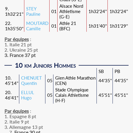
Alsace Nord
9.
STEY
01
Athletisme
1h32'24''
1h32'24''
1h32'21''
Pauline
(G-E)
22.
MOUTARD
Athle 21
01
1h31'40''
1h31'29''
1h35'50''
Camille
(BFC)
Par équipes
:
1. Italie 21 pt
2. Ukraine 25 pt
3. France 37 pt
10 km Juniors Hommes
SB
PB
10.
CHENUET
Gien Athle Marathon
05
44'35''
44'35''
45'14''
Quentin
(CEN)
Stade Olympique
20.
ELLUL
05
Calais Athletisme
45'51''
45'51''
46'41''
Hugo
(H-F)
Par équipes
:
1. Espagne 8 pt
2. Italie 9 pt
3. Allemagne 13 pt
... 7
. France 30 pt