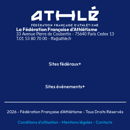
La Fédération Française d'Athlétisme
33 Avenue Pierre de Coubertin - 75640 Paris Cedex 13
T.01 53 80 70 00
- ffa@athle.fr
+
Sites fédéraux
SI-FFA
CALORG
+
Sites événements
Plateforme Formation
Meeting de Paris
Meeting de Paris indoor
MAIF Ekiden de Paris
2026
- Fédération Française d'Athlétisme - Tous Droits Réservés
Conditions d'utilisation -
Mentions légales -
Contacts