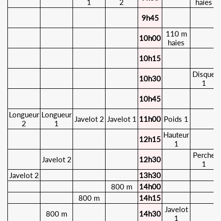
1
2
haies
9h45
110 m
10h00
haies
10h15
Disque
10h30
1
10h45
Longueur
Longueur
Javelot 2
Javelot 1
11h00
Poids 1
2
1
Hauteur
12h15
1
Perche
Javelot 2
12h30
1
Javelot 2
13h30
800 m
14h00
800 m
14h15
Javelot
800 m
14h30
1