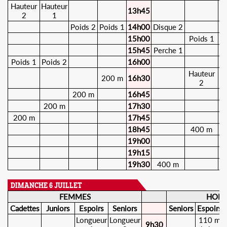
Hauteur
Hauteur
13h45
2
1
Poids 2
Poids 1
14h00
Disque 2
15h00
Poids 1
P
15h45
Perche 1
Poids 1
Poids 2
16h00
Hauteur
H
200 m
16h30
2
200 m
16h45
200 m
17h30
200 m
17h45
18h45
400 m
19h00
19h15
19h30
400 m
DIMANCHE 6 JUILLET
FEMMES
HOM
Cadettes
Juniors
Espoirs
Seniors
Seniors
Espoirs
Longueur
Longueur
110 m
9h30