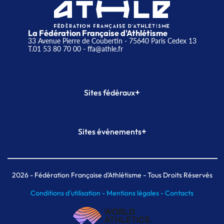
La Fédération Française d'Athlétisme
33 Avenue Pierre de Coubertin - 75640 Paris Cedex 13
T.01 53 80 70 00
- ffa@athle.fr
+
Sites fédéraux
SI-FFA
CALORG
+
Sites événements
Plateforme Formation
Meeting de Paris
Meeting de Paris indoor
MAIF Ekiden de Paris
2026
- Fédération Française d'Athlétisme - Tous Droits Réservés
Conditions d'utilisation -
Mentions légales -
Contacts