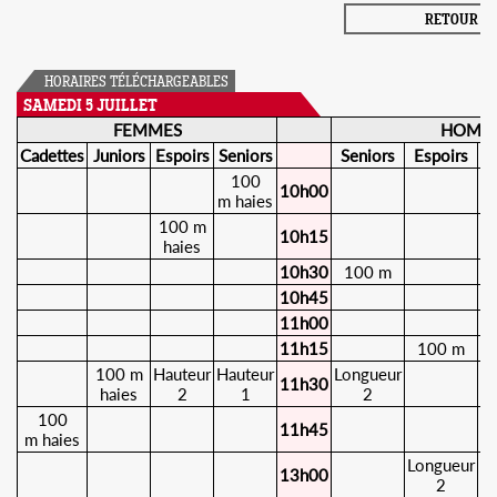
RETOUR
HORAIRES TÉLÉCHARGEABLES
SAMEDI 5 JUILLET
FEMMES
HOMM
Cadettes
Juniors
Espoirs
Seniors
Seniors
Espoirs
J
100
10h00
m haies
100 m
10h15
haies
10h30
100 m
10h45
11h00
11h15
100 m
100 m
Hauteur
Hauteur
Longueur
11h30
haies
2
1
2
100
11h45
m haies
Longueur
L
13h00
2