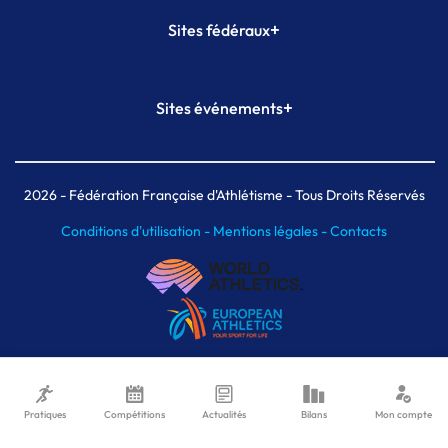
+
Sites fédéraux
SI-FFA
CALORG
+
Sites événements
Plateforme Formation
Meeting de Paris
Meeting de Paris indoor
MAIF Ekiden de Paris
2026
- Fédération Française d'Athlétisme - Tous Droits Réservés
Conditions d'utilisation -
Mentions légales -
Contacts
Pratiques
Compétitions
Actualités
Bilans
Mon compte